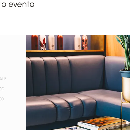
to evento
RALE
100
30