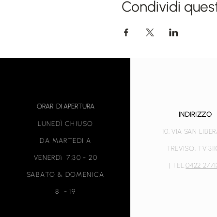
Condividi ques
ORARI DI APERTURA
INDIRIZZO
LUNEDÌ CHIUSO
10, VIA SAN LIBE
DA MARTEDI A
TREVISO, TV 31
VENERDì
7:30 - 20
| TEL.
0422 2771
SABATO & DOMENICA
8 - 19