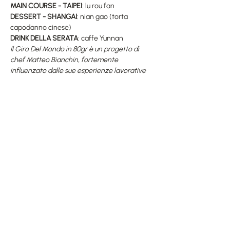
MAIN COURSE - TAIPEI
DESSERT - SHANGAI
: nian gao (torta 
capodanno cinese)
DRINK DELLA SERATA
: caffe Yunnan
Il Giro Del Mondo in 80gr è un progetto di 
chef Matteo Bianchin, fortemente 
influenzato dalle sue esperienze lavorative 
all’estero e dall’ambiente internazionale che 
ha ritrovato presso BLOOM.
Un ciclo di 10 cene tematiche in cui si 
esploreranno culinariamente i paesi toccati 
dal celebre Phileas Fogg nel suo viaggio 
intorno al mondo raccontato da Julies Verne 
nel 1872.
Mostra di più
Condividi questo evento